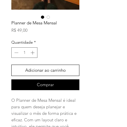
Planner de Mesa Mensal
Preço
R$ 49,00
Quantidade
*
Adicionar ao carrinho
Comprar
O Planner de Mesa Mensal é ideal
para quem deseja planejar e
visualizar o mês de forma prática e
eficaz. Com um layout claro e
intuitivo, ele permite que você