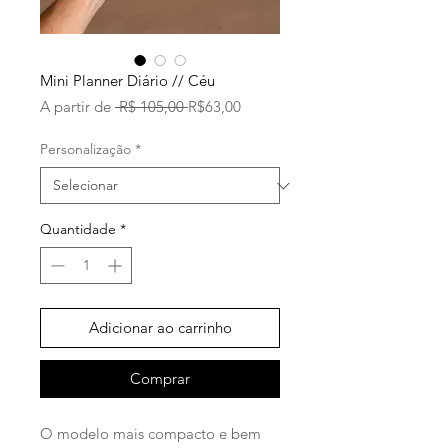
Mini Planner Diário // Céu
Preço
Preço
A partir de
 R$ 105,00 
R$63,00
normal
promocional
Personalização
*
Quantidade
*
Adicionar ao carrinho
Comprar
O modelo mais compacto e bem