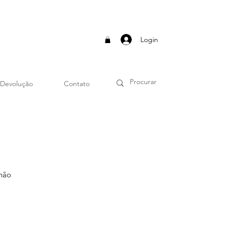
Login
 Devolução
Contato
Chão
Preço
promocional